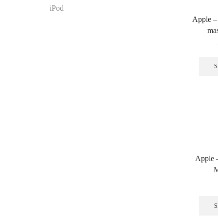
iPod
Apple –
mas
S
Apple 
M
S