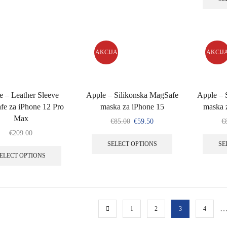
AKCIJA
AKCIJ
e – Leather Sleeve
Apple – Silikonska MagSafe
Apple – 
e za iPhone 12 Pro
maska za iPhone 15
maska 
Max
€
85.00
€
59.50
€
€
209.00
SELECT OPTIONS
SE
ELECT OPTIONS
1
2
3
4