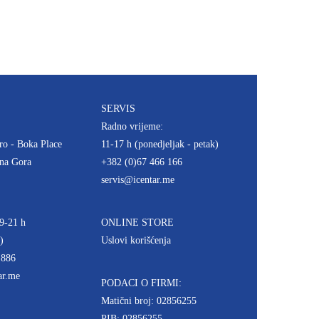
SERVIS
Radno vrijeme:
ro - Boka Place
11-17 h (ponedjeljak - petak)
rna Gora
+382 (0)67 466 166
servis@icentar.me
9-21 h
ONLINE STORE
)
Uslovi korišćenja
 886
ar.me
PODACI O FIRMI:
Matični broj: 02856255
PIB: 02856255