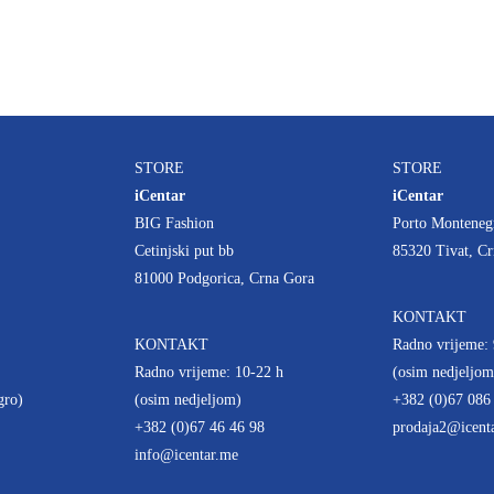
STORE
STORE
iCentar
iCentar
BIG Fashion
Porto Monteneg
Cetinjski put bb
85320 Tivat, C
81000 Podgorica, Crna Gora
KONTAKT
KONTAKT
Radno vrijeme: 
Radno vrijeme: 10-22 h
(osim nedjeljom
gro)
(osim nedjeljom)
+382 (0)67 086
+382 (0)67 46 46 98
prodaja2@icent
info@icentar.me