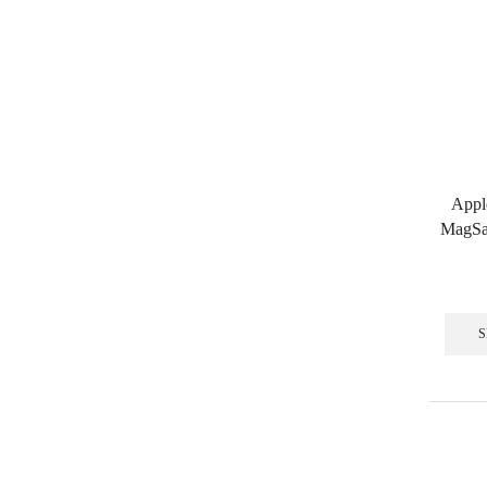
Appl
MagSaf
S