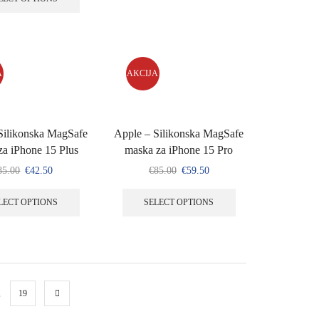
A
AKCIJA
Silikonska MagSafe
Apple – Silikonska MagSafe
za iPhone 15 Plus
maska za iPhone 15 Pro
85.00
€
42.50
€
85.00
€
59.50
LECT OPTIONS
SELECT OPTIONS
…
19