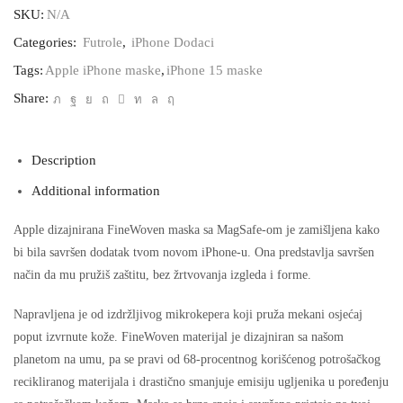
FineWoven
SKU:
N/A
MagSafe
maska
Categories:
Futrole
,
iPhone Dodaci
za
iPhone
Tags:
Apple iPhone maske
,
iPhone 15 maske
15
Share:
Pro
quantity
Description
Additional information
Apple dizajnirana FineWoven maska sa MagSafe-om je zamišljena kako
bi bila savršen dodatak tvom novom iPhone-u. Ona predstavlja savršen
način da mu pružiš zaštitu, bez žrtvovanja izgleda i forme.
Napravljena je od izdržljivog mikrokepera koji pruža mekani osjećaj
poput izvrnute kože. FineWoven materijal je dizajniran sa našom
planetom na umu, pa se pravi od 68-procentnog korišćenog potrošačkog
recikliranog materijala i drastično smanjuje emisiju ugljenika u poređenju