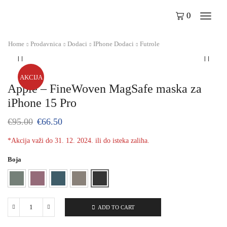
0
Home
Prodavnica
Dodaci
IPhone Dodaci
Futrole
AKCIJA
Apple – FineWoven MagSafe maska za
iPhone 15 Pro
€
95.00
€
66.50
*Akcija važi do 31. 12. 2024. ili do isteka zaliha.
Boja
ADD TO CART
Apple
–