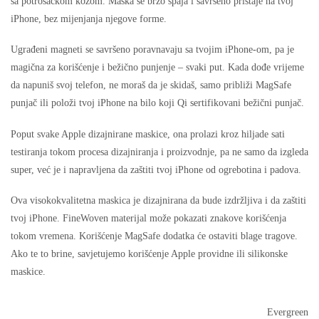
sa potrošačkom kožom. Maska se brzo spaja i savršeno pristaje na tvoj
iPhone, bez mijenjanja njegove forme.
Ugrađeni magneti se savršeno poravnavaju sa tvojim iPhone-om, pa je
magična za korišćenje i bežično punjenje – svaki put. Kada dođe vrijeme
da napuniš svoj telefon, ne moraš da je skidaš, samo približi MagSafe
punjač ili položi tvoj iPhone na bilo koji Qi sertifikovani bežični punjač.
Poput svake Apple dizajnirane maskice, ona prolazi kroz hiljade sati
testiranja tokom procesa dizajniranja i proizvodnje, pa ne samo da izgleda
super, već je i napravljena da zaštiti tvoj iPhone od ogrebotina i padova.
Ova visokokvalitetna maskica je dizajnirana da bude izdržljiva i da zaštiti
tvoj iPhone. FineWoven materijal može pokazati znakove korišćenja
tokom vremena. Korišćenje MagSafe dodatka će ostaviti blage tragove.
Ako te to brine, savjetujemo korišćenje Apple providne ili silikonske
maskice.
Evergreen