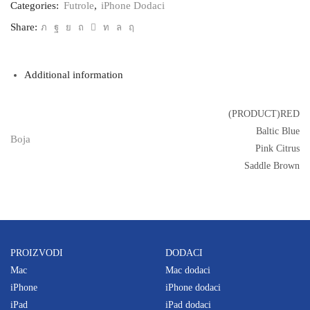
MagSafe
Categories:
Futrole
,
iPhone Dodaci
za
iPhone
Share:
12
mini
quantity
Additional information
(PRODUCT)RED
Baltic Blue
Boja
Pink Citrus
Saddle Brown
PROIZVODI
DODACI
Mac
Mac dodaci
iPhone
iPhone dodaci
iPad
iPad dodaci