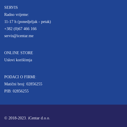
SERVIS
Radno vrijeme:
11-17 h (ponedjeljak - petak)
+382 (0)67 466 166
servis@icentar.me
ONLINE STORE
Uslovi korišćenja
PODACI O FIRMI:
Matični broj: 02856255
PIB: 02856255
© 2018-2023. iCentar d.o.o.