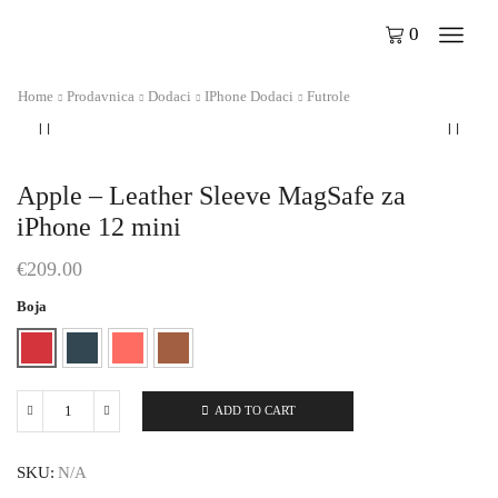
0
Home
Prodavnica
Dodaci
IPhone Dodaci
Futrole
Apple – Leather Sleeve MagSafe za
iPhone 12 mini
€
209.00
Boja
ADD TO CART
Apple
–
Leather
SKU:
N/A
Sleeve