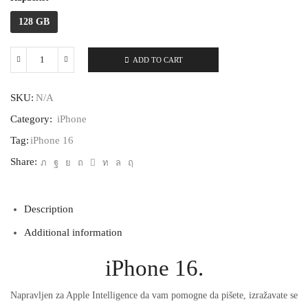
128 GB
ADD TO CART
iPhone
16
quantity
SKU:
N/A
Category:
iPhone
Tag:
iPhone 16
Share:
Description
Additional information
iPhone 16.
Napravljen za Apple Intelligence da vam pomogne da pišete, izražavate se