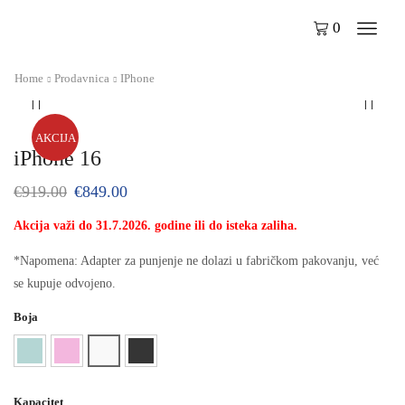
0
Home
Prodavnica
IPhone
AKCIJA
iPhone 16
€
919.00
€
849.00
Akcija važi do 31.7.2026. godine ili do isteka zaliha.
*Napomena: Adapter za punjenje ne dolazi u fabričkom pakovanju, već
se kupuje odvojeno.
Boja
Kapacitet