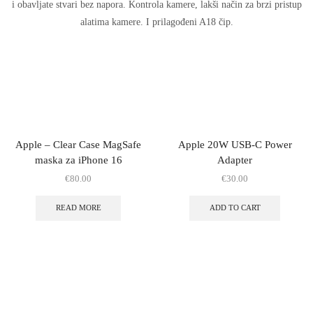
i obavljate stvari bez napora. Kontrola kamere, lakši način za brzi pristup
alatima kamere. I prilagođeni A18 čip.
Apple – Clear Case MagSafe
Apple 20W USB-C Power
maska za iPhone 16
Adapter
€
80.00
€
30.00
READ MORE
ADD TO CART