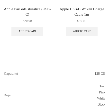
Apple EarPods slušalice (USB-
Apple USB-C Woven Charge
C)
Cable 1m
€
20.00
€
30.00
ADD TO CART
ADD TO CART
Kapacitet
128 GB
Teal
Pink
Boja
White
Black