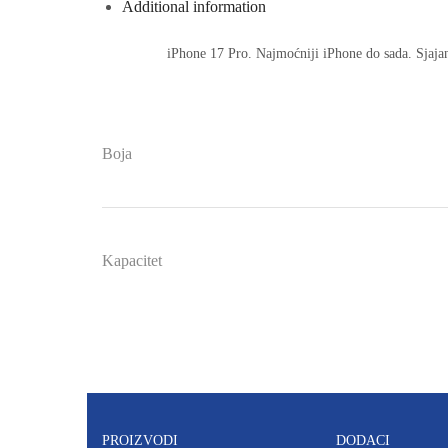
Additional information
iPhone 17 Pro. Najmoćniji iPhone do sada. Sjajan
Boja
Kapacitet
PROIZVODI
DODACI