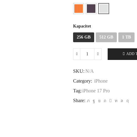
Kapacitet
256 GB
512 GB
1 TB
ADD 
iPhone
17
Pro
SKU:
N/A
quantity
Category:
iPhone
Tag:
iPhone 17 Pro
Share: