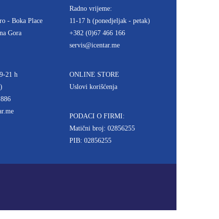
Radno vrijeme:
ro - Boka Place
11-17 h (ponedjeljak - petak)
rna Gora
+382 (0)67 466 166
servis@icentar.me
9-21 h
ONLINE STORE
)
Uslovi korišćenja
 886
ar.me
PODACI O FIRMI:
Matični broj: 02856255
PIB: 02856255