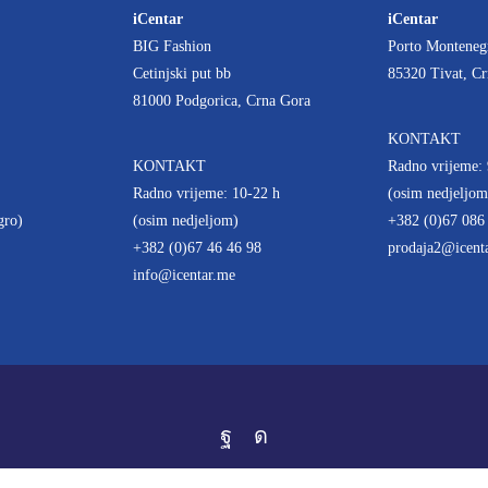
iCentar
iCentar
BIG Fashion
Porto Monteneg
Cetinjski put bb
85320 Tivat, C
81000 Podgorica, Crna Gora
KONTAKT
KONTAKT
Radno vrijeme: 
Radno vrijeme: 10-22 h
(osim nedjeljom
gro)
(osim nedjeljom)
+382 (0)67 086
+382 (0)67 46 46 98
prodaja2@icent
info@icentar.me
Facebook
Instagram