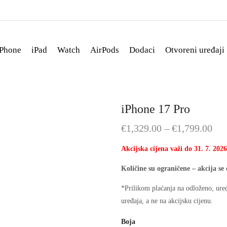
iPhone
iPad
Watch
AirPods
Dodaci
Otvoreni uređaji
iPhone 17 Pro
€
1,329.00
–
€
1,799.00
Akcijska cijena važi do 31. 7. 2026.
Količine su ograničene – akcija se
*Prilikom plaćanja na odloženo, uređ
uređaja, a ne na akcijsku cijenu.
Boja