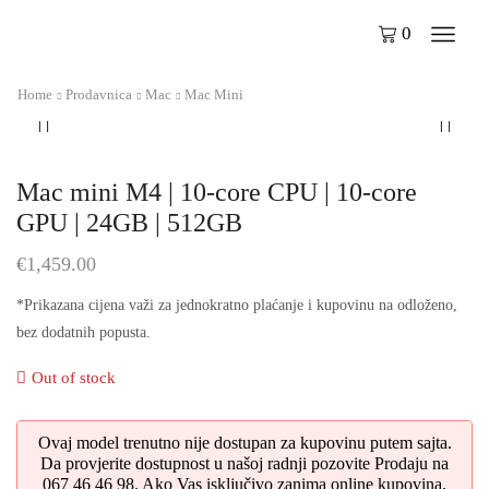
0
Home
Prodavnica
Mac
Mac Mini
Mac mini M4 | 10-core CPU | 10-core
GPU | 24GB | 512GB
€
1,459.00
*Prikazana cijena važi za jednokratno plaćanje i kupovinu na odloženo,
bez dodatnih popusta.
Out of stock
Ovaj model trenutno nije dostupan za kupovinu putem sajta.
Da provjerite dostupnost u našoj radnji pozovite Prodaju na
067 46 46 98. Ako Vas isključivo zanima online kupovina,