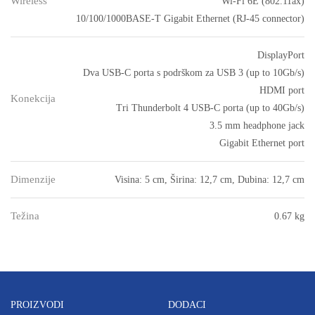
Wireless
Wi-Fi 6E (802.11ax)
10/100/1000BASE-T Gigabit Ethernet (RJ-45 connector)
DisplayPort
Dva USB-C porta s podrškom za USB 3 (up to 10Gb/s)
HDMI port
Konekcija
Tri Thunderbolt 4 USB-C porta (up to 40Gb/s)
3.5 mm headphone jack
Gigabit Ethernet port
Dimenzije
Visina: 5 cm, Širina: 12,7 cm, Dubina: 12,7 cm
Težina
0.67 kg
PROIZVODI
DODACI