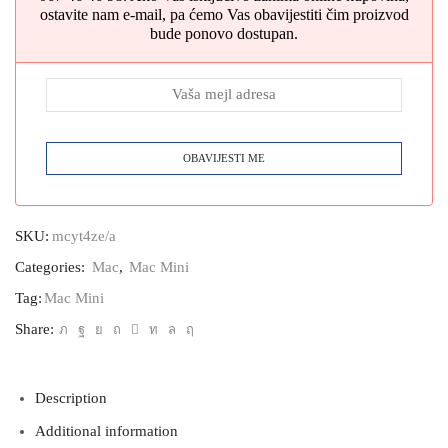
ostavite nam e-mail, pa ćemo Vas obavijestiti čim proizvod
bude ponovo dostupan.
SKU:
mcyt4ze/a
Categories:
Mac
,
Mac Mini
Tag:
Mac Mini
Share:
Description
Additional information