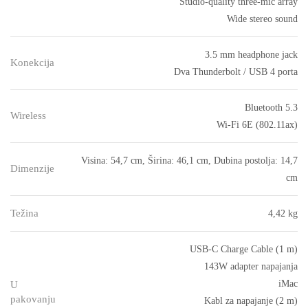
Studio-quality three-mic array
Wide stereo sound
3.5 mm headphone jack
Konekcija
Dva Thunderbolt / USB 4 porta
Bluetooth 5.3
Wireless
Wi-Fi 6E (802.11ax)
Visina: 54,7 cm, Širina: 46,1 cm, Dubina postolja: 14,7
Dimenzije
cm
Težina
4,42 kg
USB-C Charge Cable (1 m)
143W adapter napajanja
iMac
U
pakovanju
Kabl za napajanje (2 m)