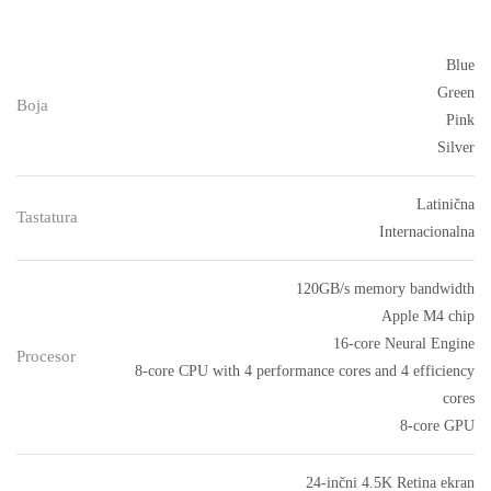
Blue
Green
Boja
Pink
Silver
Latinična
Tastatura
Internacionalna
120GB/s memory bandwidth
Apple M4 chip
16-core Neural Engine
Procesor
8-core CPU with 4 perform­ance cores and 4 efficiency
cores
8-core GPU
24-inčni 4.5K Retina ekran