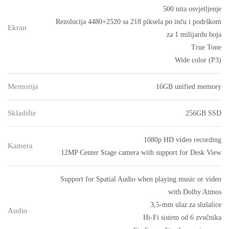
500 nita osvjetljenje
Rezolucija 4480×2520 sa 218 piksela po inču i podrškom
Ekran
za 1 milijardu boja
True Tone
Wide color (P3)
Memorija
16GB unified memory
Skladište
256GB SSD
1080p HD video recording
Kamera
12MP Center Stage camera with support for Desk View
Support for Spatial Audio when playing music or video
with Dolby Atmos
3,5-mm ulaz za slušalice
Audio
Hi-Fi sistem od 6 zvučnika