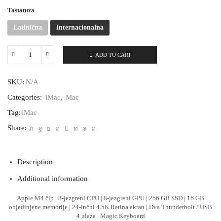
Tastatura
Latinična
Internacionalna
ADD TO CART
iMac
24"
M4
SKU:
N/A
|
8-
Categories:
iMac
,
Mac
core
CPU
Tag:
iMac
|
Share:
8-
core
GPU
|
Description
256GB
|
Additional information
16GB
quantity
Apple M4 čip | 8-jezgreni CPU | 8-jezgreni GPU | 256 GB SSD | 16 GB
objedinjene memorije | 24-inčni 4.5K Retina ekran | Dva Thunderbolt / USB
4 ulaza | Magic Keyboard