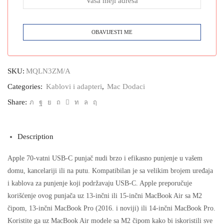
SKU:
MQLN3ZM/A
Categories:
Kablovi i adapteri
,
Mac Dodaci
Share:
Description
Apple 70-vatni USB-C punjač nudi brzo i efikasno punjenje u vašem
domu, kancelariji ili na putu. Kompatibilan je sa velikim brojem uređaja
i kablova za punjenje koji podržavaju USB-C. Apple preporučuje
korišćenje ovog punjača uz 13-inčni ili 15-inčni MacBook Air sa M2
čipom, 13-inčni MacBook Pro (2016. i noviji) ili 14-inčni MacBook Pro.
Koristite ga uz MacBook Air modele sa M2 čipom kako bi iskoristili sve