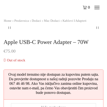
0
Home
Prodavnica
Dodaci
Mac Dodaci
Kablovi I Adapteri
Apple USB-C Power Adapter – 70W
€
75.00
Out of stock
Ovaj model trenutno nije dostupan za kupovinu putem sajta.
Da provjerite dostupnost u našoj radnji pozovite Prodaju na
067 46 46 98. Ako Vas isključivo zanima online kupovina,
ostavite nam e-mail, pa ćemo Vas obavijestiti čim proizvod
bude ponovo dostupan.