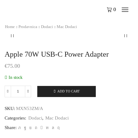
0
Home
Prodavnica
Dodaci
Mac Dodaci
Apple 70W USB-C Power Adapter
€
75.00
In stock
ADD TO CART
Apple
70W
USB-
SKU:
MXN53ZM/A
C
Power
Categories:
Dodaci
,
Mac Dodaci
Adapter
quantity
Share: