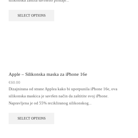
silikonska zaštita savršeno pristaje...
SELECT OPTIONS
Apple – Silikonska maska za iPhone 16e
€
60.00
Dizajnirana od strane Applea kako bi upotpunila iPhone 16e, ova
silikonska maskica je savršen način da zaštitite svoj iPhone.
Napravljena je od 55% recikliranog silikonskog...
SELECT OPTIONS