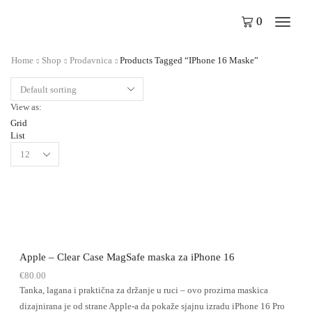
0
Home
Shop
Prodavnica
Products Tagged “iPhone 16 Maske”
View as:
Grid
List
Apple – Clear Case MagSafe maska za iPhone 16
€
80.00
Tanka, lagana i praktična za držanje u ruci – ovo prozirna maskica
dizajnirana je od strane Apple-a da pokaže sjajnu izradu iPhone 16 Pro