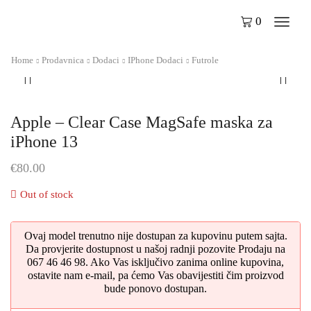
0
Home
Prodavnica
Dodaci
IPhone Dodaci
Futrole
Apple – Clear Case MagSafe maska za
iPhone 13
€
80.00
Out of stock
Ovaj model trenutno nije dostupan za kupovinu putem sajta.
Da provjerite dostupnost u našoj radnji pozovite Prodaju na
067 46 46 98. Ako Vas isključivo zanima online kupovina,
ostavite nam e-mail, pa ćemo Vas obavijestiti čim proizvod
bude ponovo dostupan.