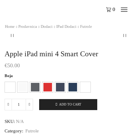
0
Home
Prodavnica
Dodaci
IPad Dodaci
Futrole
Apple iPad mini 4 Smart Cover
€
50.00
Boja
ADD TO CART
Apple
iPad
mini
SKU:
N/A
4
Smart
Category:
Futrole
Cover