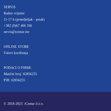
SERVIS
Radno vrijeme:
11-17 h (ponedjeljak - petak)
+382 (0)67 466 166
servis@icentar.me
ONLINE STORE
Uslovi korišćenja
PODACI O FIRMI:
Matični broj: 02856255
PIB: 02856255
© 2018-2023. iCentar d.o.o.