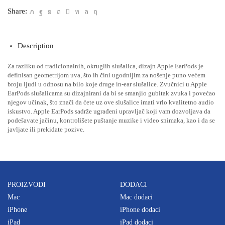
Share:
Description
Za razliku od tradicionalnih, okruglih slušalica, dizajn Apple EarPods je
definisan geometrijom uva, što ih čini ugodnijim za nošenje puno većem
broju ljudi u odnosu na bilo koje druge in-ear slušalice. Zvučnici u Apple
EarPods slušalicama su dizajnirani da bi se smanjio gubitak zvuka i povećao
njegov učinak, što znači da ćete uz ove slušalice imati vrlo kvalitetno audio
iskustvo. Apple EarPods sadrže ugrađeni upravljač koji vam dozvoljava da
podešavate jačinu, kontrolišete puštanje muzike i video snimaka, kao i da se
javljate ili prekidate pozive.
PROIZVODI
DODACI
Mac
Mac dodaci
iPhone
iPhone dodaci
iPad
iPad dodaci