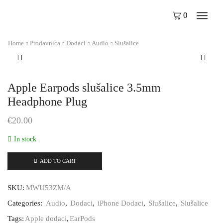
0
Home
Prodavnica
Dodaci
Audio
Slušalice
Apple Earpods slušalice 3.5mm
Headphone Plug
€
20.00
In stock
ADD TO CART
SKU:
MWU53ZM/A
Categories:
Audio
,
Dodaci
,
iPhone Dodaci
,
Slušalice
,
Slušalice
Tags:
Apple dodaci
,
EarPods