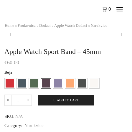
0
Home
Prodavnica
Dodaci
Apple Watch Dodaci
Narukvice
Apple Watch Sport Band – 45mm
€
60.00
Boja
ADD TO CART
Apple
Watch
Sport
SKU:
N/A
Band
-
Category:
Narukvice
45mm