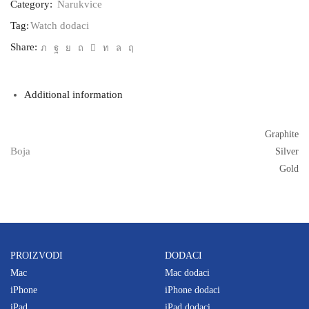
Category:
Narukvice
-
41mm
Tag:
Watch dodaci
quantity
Share:
Additional information
Graphite
Boja
Silver
Gold
PROIZVODI
DODACI
Mac
Mac dodaci
iPhone
iPhone dodaci
iPad
iPad dodaci