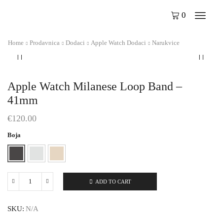
0
Home
Prodavnica
Dodaci
Apple Watch Dodaci
Narukvice
Apple Watch Milanese Loop Band –
41mm
€
120.00
Boja
ADD TO CART
Apple
Watch
Milanese
SKU:
N/A
Loop
Band