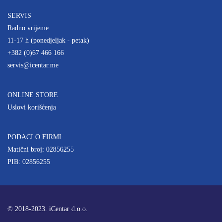
SERVIS
Radno vrijeme:
11-17 h (ponedjeljak - petak)
+382 (0)67 466 166
servis@icentar.me
ONLINE STORE
Uslovi korišćenja
PODACI O FIRMI:
Matični broj: 02856255
PIB: 02856255
© 2018-2023. iCentar d.o.o.