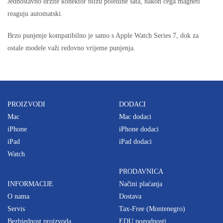
Jednostavno držite konektor blizu poleđine sata, nakon čega magneti
reaguju automatski.
Brzo punjenje kompatibilno je samo s Apple Watch Series 7, dok za
ostale modele važi redovno vrijeme punjenja.
PROIZVODI
DODACI
Mac
Mac dodaci
iPhone
iPhone dodaci
iPad
iPad dodaci
Watch
PRODAVNICA
INFORMACIJE
Načini plaćanja
O nama
Dostava
Servis
Tax-Free (Montenegro)
Bezbjednost proizvoda
EDU pogodnosti