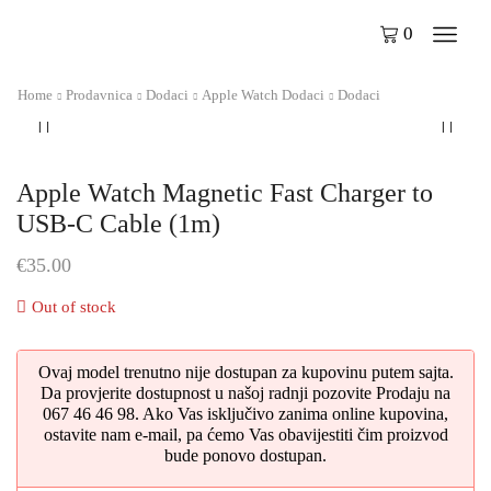
0
Home
Prodavnica
Dodaci
Apple Watch Dodaci
Dodaci
Apple Watch Magnetic Fast Charger to
USB-C Cable (1m)
€
35.00
Out of stock
Ovaj model trenutno nije dostupan za kupovinu putem sajta.
Da provjerite dostupnost u našoj radnji pozovite Prodaju na
067 46 46 98. Ako Vas isključivo zanima online kupovina,
ostavite nam e-mail, pa ćemo Vas obavijestiti čim proizvod
bude ponovo dostupan.